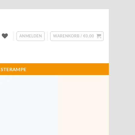
ANMELDEN
WARENKORB /
€
0,00
ESTERAMPE